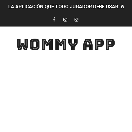
LA APLICACIÓN QUE TODO JUGADOR DEBE USAR: WOMMY APP
DESCARGA YA WOMYAPP !! SERÁS EL MEJOR JUGADOR 
JUGAR SIN LAG WOMYAPP: Mejora la velocidad de JUEG
WOMMY APP
CONVIERTE TU ANDROID EN UN IPHONE
TECLADO BONITO😍
DESCARGA ESTA APLICACIÓN Y LOGRA TENER LOS ME
TOP MEJORES APLICACIONES PARA ESTUDIANTES Con Esta
PERSONALIZA TU CELULAR DE FORMA SOFT AESTHETIC
PERSONALIZA TU CELULAR CON LOS MEJORES DISEÑO
DESCARGA ESTA APLICACIÓN Y LOGRA UNA APARIENCIA 