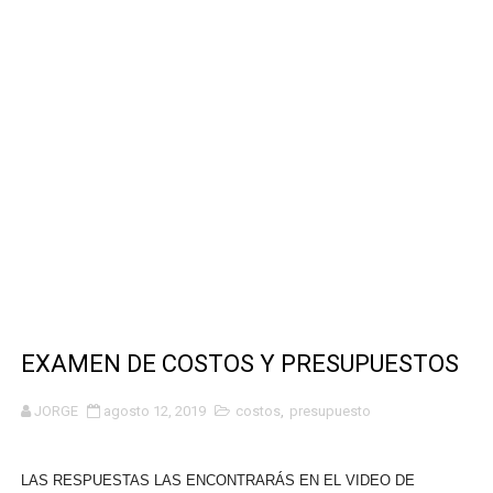
DESCARGA ESTA INCREIBLE APLICACIÓN PARA TENER M
🎯 CREA TU PROPIA SENSIBILIDAD CON WOMMY La mejor 
LA MEJOR SENSIBILIDAD DE FREE FIRE: WOMMY APP 
DIAMANTES Free Fire 100% CON WOMMY APP PARTIC
WOMYAPP: La mejor aplicación para quitar lag y mejora
EXAMEN DE COSTOS Y PRESUPUESTOS
JORGE
agosto 12, 2019
costos
,
presupuesto
LAS RESPUESTAS LAS ENCONTRARÁS EN EL VIDEO DE