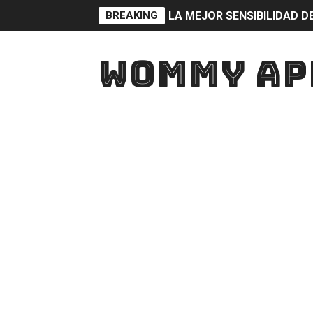
BREAKING
LA MEJOR SENSIBILIDAD D
DIAMANTES Free Fire 10
WOMMY AP
WOMYAPP: La mejor aplicaci
LA APLICACIÓN QUE TODO JU
DESCARGA YA WOMYAPP !! 
JUGAR SIN LAG WOMYAPP: M
CONVIERTE TU ANDROID E
TECLADO BONITO😍
DESCARGA ESTA APLICACI
TOP MEJORES APLICACIONES