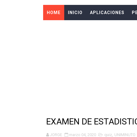
PERSONALIZA TU CELULAR 
HOME
INICIO
APLICACIONES
P
PERSONALIZA TU CELULAR
DESCARGA ESTA APLICACIÓN
LOS MEJORES WIDGETS R
LOS MEJORES JUEGOS REC
LAS MEJORES APLICACIO
DESCARGA ESTA APLICACI
DESCARGA ESTA APLICACI
DESCARGA ESTA APLICACI
EXAMEN DE ESTADISTI
DESCARGAR LAS MEJORES A
JORGE
marzo 04, 2020
quiz
,
UNIMINUTO