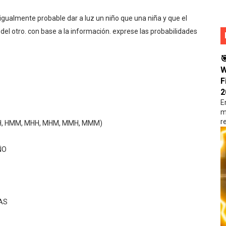
WIDGETS PARA DECORAR TU CELULAR CON LAS MEJORES F
igualmente probable dar a luz un niño que una niña y que el
 del otro. con base a la información. exprese las probabilidades
INAS Y DESCUBRE MUCHAS FUNCIONES QUE NECESITAS EN 
PLICACIONES Y OBTEN LAS MEJORES APLICACIONES Y MAS

W
F
 APLICACIÓN PARA TENER MUCHO MÁS ESPACIO EN TU CELU
2
E
LIDAD CON WOMMY La mejor sensibilidad en Free Fire par
m
r
HMH, HMM, MHH, MHM, MMH, MMM)
ÑO
AS