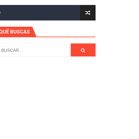
CIÓN Y FONDOS - TENDENCIA 2021
O
DAD - TENEDNCIA Y TECNOLOGIA
QUÉ BUSCAS
- Tendencia En Aplicaciones 2021
PERSONALIZACIÓN PARA TU ANDROID
A QUE DISFRUTES ESTE AÑO EN TENDENCIA
LIZACIÓN Y MUCHO MÁS
TIFICACIONES
LULAR AL MEJOR ESTILO
ADO EN MUCHAS TENDENCIAS
AS 2021 SUPER FACIL Y RÁPIDO 🥰