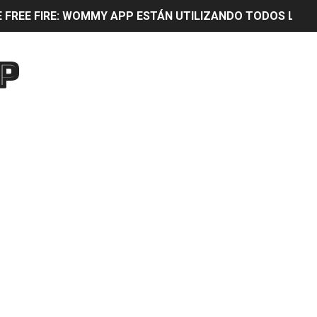
E FREE FIRE: WOMMY APP ESTÁN UTILIZANDO TODOS LOS 
0% CON WOMMY APP PARTICIPA Y OBTÉN MUCHOS DIAMANT
P
ón para quitar lag y mejorar rendimiento de cualquier ce
GADOR DEBE USAR: WOMMY APP Mejora el rendimiento al 20
SERÁS EL MEJOR JUGADOR DE FREE FIRE CON ESTA APLIC
ejora la velocidad de JUEGO en cualquier CELULAR y aum
N UN IPHONE
ÓN Y LOGRA TENER LOS MEJORES WIDGETS AL MEJOR EST
 PARA ESTUDIANTES Con Estas Aplicaciones se te hará mu