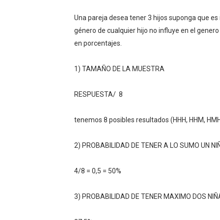
DESCARGAR LOS MEJORES 
Una pareja desea tener 3 hijos suponga que es 
género de cualquier hijo no influye en el genero
VISITA ESTAS ESTAS PAG
en porcentajes.
DESCARGA ESTAS SUPER A
1) TAMAÑO DE LA MUESTRA
DESCARGA ESTA INCREIBLE
RESPUESTA/ 8
🎯 CREA TU PROPIA SENSIBI
tenemos 8 posibles resultados (HHH, HHM, 
2) PROBABILIDAD DE TENER A LO SUMO UN NI
4/8 = 0,5 = 50%
3) PROBABILIDAD DE TENER MAXIMO DOS NIÑ