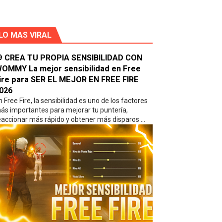
UNCIONES Y LO MAS UTILES 🥰
LO MAS VIRAL
TU VIDA, TOP PÁGINAS RECOMENDADAS 🥰
 UTILES PARA TU CELULAR 🥰
 CREA TU PROPIA SENSIBILIDAD CON
OMMY La mejor sensibilidad en Free
ire para SER EL MEJOR EN FREE FIRE
LAR - ES INCREIBLE ✔🤩🥰
026
n Free Fire, la sensibilidad es uno de los factores
a SER EL MEJOR EN FREE FIRE 2026
ás importantes para mejorar tu puntería,
eaccionar más rápido y obtener más disparos ...