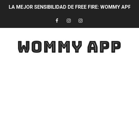
LA MEJOR SENSIBILIDAD DE FREE FIRE: WOMMY APP 
DIAMANTES Free Fire 100% CON WOMMY APP PARTIC
WOMYAPP: La mejor aplicación para quitar lag y mejora
WOMMY APP
LA APLICACIÓN QUE TODO JUGADOR DEBE USAR: WOMMY APP
DESCARGA YA WOMYAPP !! SERÁS EL MEJOR JUGADOR 
JUGAR SIN LAG WOMYAPP: Mejora la velocidad de JUEG
CONVIERTE TU ANDROID EN UN IPHONE
TECLADO BONITO😍
DESCARGA ESTA APLICACIÓN Y LOGRA TENER LOS ME
TOP MEJORES APLICACIONES PARA ESTUDIANTES Con Esta