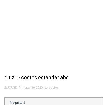
DESCARGAR LOS MEJORES WIDGETS PARA DECORAR TU
VISITA ESTAS ESTAS PAGINAS Y DESCUBRE MUCHAS F
DESCARGA ESTAS SUPER APLICACIONES Y OBTEN LAS 
DESCARGA ESTA INCREIBLE APLICACIÓN PARA TENER M
🎯 CREA TU PROPIA SENSIBILIDAD CON WOMMY La mejor 
quiz 1- costos estandar abc
JORGE
marzo 30, 2020
costos
Pregunta 1