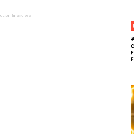
 WIDGETS PARA DECORAR TU CELULAR CON LAS MEJO
ccion financiera
GINAS Y DESCUBRE MUCHAS FUNCIONES QUE NECESITAS
 CANAL AYUDASUNI
APLICACIONES Y OBTEN LAS MEJORES APLICACIONES Y

C
 a día, y de acuerdo con el
E APLICACIÓN PARA TENER MUCHO MÁS ESPACIO EN TU 
F
F
eros, debe tomar decisiones a
E
BILIDAD CON WOMMY La mejor sensibilidad en Free Fire
f
see un nivel de endeudamiento del
p
d
l último período a la fecha ha
propiado que la empresa:
o de cartera.
nciar sus ventas.