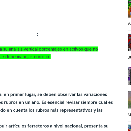
resos.
ica a la fabricación de dotaciones industriales,
ue presenta un bajo nivel de inventarios (10 %) y,
W
jos representados en vehículos (45 %); de acuerdo
 que la empresa
:
su análisis vertical porcentajes en activos que no
ue debe manejar. correcto
J
----------------------------------------------------
, en primer lugar, se deben observar las variaciones
os rubros en un año. Es esencial revisar siempre cuál es
do en cuenta los rubros más representativos y las
M
uir artículos ferreteros a nivel nacional, presenta su