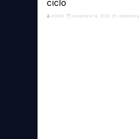
ciclo
DESCARGAR LOS MEJORES
JORGE
noviembre 14, 2020
administra
VISITA ESTAS ESTAS PA
RECUERDA SUSCRIBIRTE A NUESTRO
DESCARGA ESTAS SUPER 
El administrador financiero, en su día
DESCARGA ESTA INCREIBL
monitoreo de los indicadores financi
🎯 CREA TU PROPIA SENSI
tiempo.
Una empresa del sector industrial po
70 % y la rotación de cartera desde e
pasado de 30 a 45 días; considera a
Reduzca las ventas para evitar deterior
Busque financiamiento para poder fina