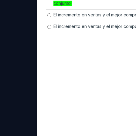
conjunto.
El incremento en ventas y el mejor comp
El incremento en ventas y el mejor compo
------------------------------------------
La estructura de los estados financi
por parte de los interesados; cuando
conocer su ubicación dentro del estad
comportamiento.
La empresa XYZ tiene las siguientes 
financiera: Inventarios: $200.000; C
$120.000; Caja y Bancos: $50.000; O
base en esta información, se puede a
El activo corriente de la empresa es ig