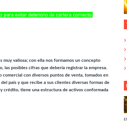
 para evitar deterioro de cartera correcto.
ventas, ya que le permite incrementarlas en el
----------------------------------------------------
es muy valiosa; con ella nos formamos un concepto
, las posibles cifras que debería registrar la empresa.
 comercial con diversos puntos de venta, tomados en
del país y que recibe a sus clientes diversas formas de
 y crédito, tiene una estructura de activos conformada
----------------------------------------------------
E