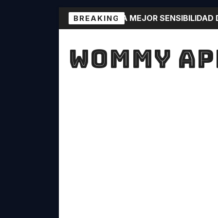
LA MEJOR SENSIBILIDAD
BREAKING
DIAMANTES Free Fire 1
WOMMY AP
WOMYAPP: La mejor aplica
LA APLICACIÓN QUE TODO 
DESCARGA YA WOMYAPP !
JUGAR SIN LAG WOMYAPP: 
CONVIERTE TU ANDROID 
TECLADO BONITO😍
DESCARGA ESTA APLICAC
TOP MEJORES APLICACIONE