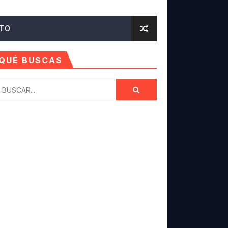
LICACIÓN Y FONDOS - TENDENCIA 2021
TO
UALIDAD - TENEDNCIA Y TECNOLOGIA
QUÉ BUSCAS
TTER - Tendencia En Aplicaciones 2021
RES PERSONALIZACIÓN PARA TU ANDROID
 PARA QUE DISFRUTES ESTE AÑO EN TENDENCIA
SONALIZACIÓN Y MUCHO MÁS
E NOTIFICACIONES
U CELULAR AL MEJOR ESTILO
NALIZADO EN MUCHAS TENDENCIAS
NCIAS 2021 SUPER FACIL Y RÁPIDO 🥰