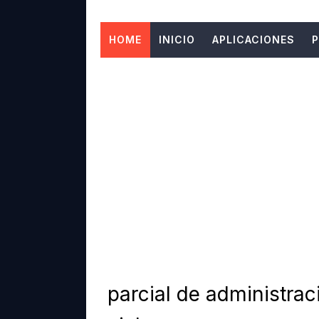
PERSONALIZA TU CELULA
HOME
INICIO
APLICACIONES
P
PERSONALIZA TU CELULA
DESCARGA ESTA APLICACI
LOS MEJORES WIDGETS 
LOS MEJORES JUEGOS R
LAS MEJORES APLICACI
DESCARGA ESTA APLICAC
DESCARGA ESTA APLICAC
DESCARGA ESTA APLICAC
parcial de administra
DESCARGAR LAS MEJORES