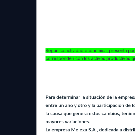
no seo otro que la generación de ing
En una empresa industrial, que se ded
encontramos en su análisis vertical q
a su vez, un alto nivel de activos fi
con este panorama debemos deducir
Según su actividad económica, presenta para 
corresponden con los activos productivos q
------------------------------------------
Para determinar la situación de la empresa
entre un año y otro y la participación de l
la causa que genera estos cambios, tenien
mayores variaciones.
La empresa Melexa S.A., dedicada a distrib