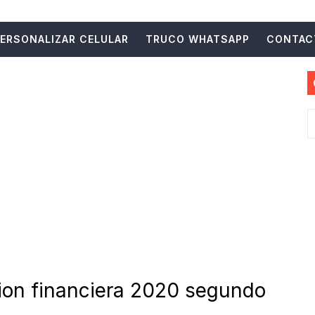
R DE FORMA SOFT AESTHETIC CON ESTA INCREIBLE AP
ERSONALIZAR CELULAR
TRUCO WHATSAPP
CONTAC
R CON LOS MEJORES DISEÑOS Y TECLADOS EN LA ACT
ÓN Y LOGRA UNA APARIENCIA DISTINTA Y UNICA EN TWI
RECOMENDADOS PARA USAR EN TU CELULAR TOP MEJO
ECOMENDADOS PARA USAR EN TU CELULAR TOP JUEGOS
ONES RECOMENDADAS PARA USAR EN TU CELULAR PER
IÓN Y LOGRA LA MEJOR APARIENCIA PARA TU BARRA D
IÓN Y LOGRA LA MEJOR APARIENCIA DE BLOQUEO EN T
IÓN Y OBTEN PINTEREST AL MEJOR ESTILO Y PERSO
cion financiera 2020 segundo
 APLICACIONES PARA ORGANIZAR TU CELULAR EN TENDE