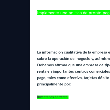
Implemente una política de pronto pago
Siga manteniendo la misma política de 
período
------------------------------------------
La información cualitativa de la empresa 
sobre la operación del negocio y, así mismo
Debemos afirmar que una empresa de tipo
renta en importantes centros comerciales 
pago, tales como efectivo, tarjetas débito
principalmente por:
Inventarios correcto
------------------------------------------