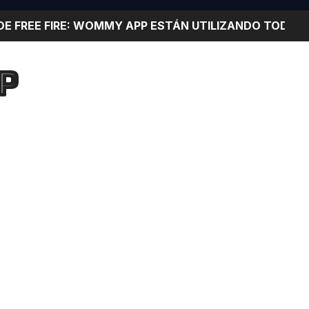
 DE FREE FIRE: WOMMY APP ESTÁN UTILIZANDO TODOS
00% CON WOMMY APP PARTICIPA Y OBTÉN MUCHOS DIA
P
ción para quitar lag y mejorar rendimiento de cualquie
JUGADOR DEBE USAR: WOMMY APP Mejora el rendimiento a
! SERÁS EL MEJOR JUGADOR DE FREE FIRE CON ESTA 
Mejora la velocidad de JUEGO en cualquier CELULAR y
EN UN IPHONE
IÓN Y LOGRA TENER LOS MEJORES WIDGETS AL MEJO
S PARA ESTUDIANTES Con Estas Aplicaciones se te har