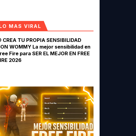
RES FUNCIONES Y LO MAS UTILES 🥰
 EN TU VIDA, TOP PÁGINAS RECOMENDADAS 🥰
LO MAS VIRAL
 MAS UTILES PARA TU CELULAR 🥰
 CREA TU PROPIA SENSIBILIDAD
ON WOMMY La mejor sensibilidad en
CELULAR - ES INCREIBLE ✔🤩🥰
ree Fire para SER EL MEJOR EN FREE
IRE 2026
n Free Fire, la sensibilidad es uno de los
 para SER EL MEJOR EN FREE FIRE 2026
actores más importantes para mejorar tu
untería, reaccionar más rápido y obtener más
isparos ...