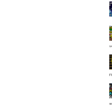
 permite a las compañías conocer la
s y pasivos corrientes. Revisemos la
odo de un año, costos de ventas de
ales suman $85.000, ¿cada cuántos
v
con los acreedores?
F
-----------------------------------------------------
s activos, solo aquellos que posean un fin
w
esa y que el resultado de su utilización o manejo