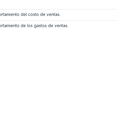
ortamiento del costo de ventas.
rtamiento de los gastos de ventas.
------------------------------------------------------
eros debe ser de total conocimiento
 se evalúa cada rubro es necesario
o financiero con el fin de analizar el
cuentas en su estado de situación
lientes:$ 150.000; Proveedores:
bligaciones laborales: $90.000. Con
firmar que:
ual a $520.000