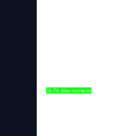
El grupo de indicadores de actividad
eficiencia en el manejo de sus activo
rotación de acreedores comerciales.
Si una empresa presenta, en un peri
$770.000 y sus acreedores comerci
días la empresa cancela sus deudas 
33,45 días
9,06 días
39,74 días correcto
29,74 días
------------------------------------------
Las empresas deben manejar, entre su
específico en la operación de la empr