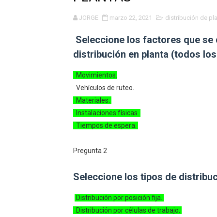
DESCARGAR LOS MEJORES 
JORGE
marzo 22, 2021
distribución de pl
VISITA ESTAS ESTAS PAG
Seleccione los factores que se 
distribución en planta (todos los
DESCARGA ESTAS SUPER A
Movimientos.
DESCARGA ESTA INCREIBLE
Vehículos de ruteo.
🎯 CREA TU PROPIA SENSIBI
Materiales.
Instalaciones físicas.
Tiempos de espera.
Pregunta 2
Seleccione los tipos de distribuc
Distribución por posición fija.
Distribución por células de trabajo.