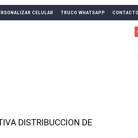
DE FORMA SOFT AESTHETIC CON ESTA INCREIBLE APLICA
ERSONALIZAR CELULAR
TRUCO WHATSAPP
CONTACT
 CON LOS MEJORES DISEÑOS Y TECLADOS EN LA ACTUALI
 Y LOGRA UNA APARIENCIA DISTINTA Y UNICA EN TWITTER 
ECOMENDADOS PARA USAR EN TU CELULAR TOP MEJORES 
OMENDADOS PARA USAR EN TU CELULAR TOP JUEGOS PAR
NES RECOMENDADAS PARA USAR EN TU CELULAR PERSONA
ÓN Y LOGRA LA MEJOR APARIENCIA PARA TU BARRA DE NO
ÓN Y LOGRA LA MEJOR APARIENCIA DE BLOQUEO EN TU CE
ÓN Y OBTEN PINTEREST AL MEJOR ESTILO Y PERSONALIZ
IVA DISTRIBUCCION DE
PLICACIONES PARA ORGANIZAR TU CELULAR EN TENDENCI