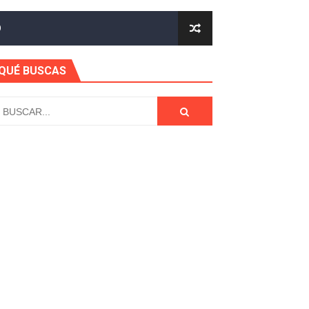
CIÓN Y FONDOS - TENDENCIA 2021
O
DAD - TENEDNCIA Y TECNOLOGIA
QUÉ BUSCAS
- Tendencia En Aplicaciones 2021
PERSONALIZACIÓN PARA TU ANDROID
A QUE DISFRUTES ESTE AÑO EN TENDENCIA
LIZACIÓN Y MUCHO MÁS
TIFICACIONES
LULAR AL MEJOR ESTILO
ADO EN MUCHAS TENDENCIAS
AS 2021 SUPER FACIL Y RÁPIDO 🥰