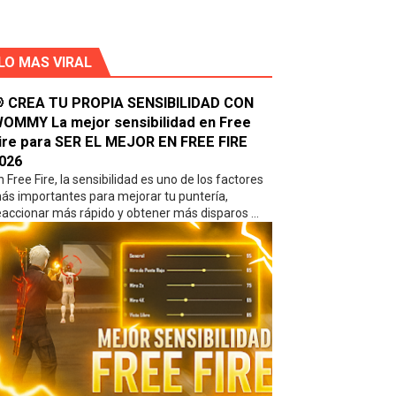
UNCIONES Y LO MAS UTILES 🥰
LO MAS VIRAL
TU VIDA, TOP PÁGINAS RECOMENDADAS 🥰
 UTILES PARA TU CELULAR 🥰
 CREA TU PROPIA SENSIBILIDAD CON
OMMY La mejor sensibilidad en Free
ire para SER EL MEJOR EN FREE FIRE
LAR - ES INCREIBLE ✔🤩🥰
026
n Free Fire, la sensibilidad es uno de los factores
a SER EL MEJOR EN FREE FIRE 2026
ás importantes para mejorar tu puntería,
eaccionar más rápido y obtener más disparos ...