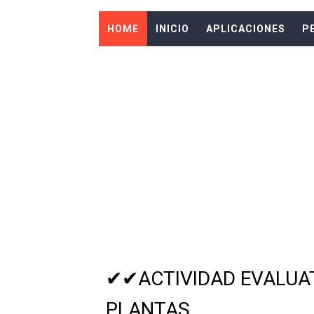
PERSONALIZA TU CELULAR 
HOME
INICIO
APLICACIONES
P
PERSONALIZA TU CELULAR
DESCARGA ESTA APLICACIÓN
LOS MEJORES WIDGETS R
LOS MEJORES JUEGOS REC
LAS MEJORES APLICACIO
DESCARGA ESTA APLICACI
DESCARGA ESTA APLICACI
DESCARGA ESTA APLICACI
✔✔ACTIVIDAD EVALUAT
DESCARGAR LAS MEJORES A
PLANTAS