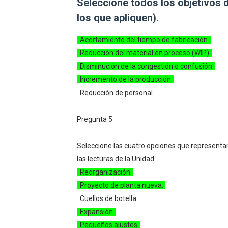
Seleccione todos los objetivos d
los que apliquen).
Acortamiento del tiempo de fabricación.
Reducción del material en proceso (WIP).
Disminución de la congestión o confusión.
Incremento de la producción.
Reducción de personal.
Pregunta 5
Seleccione las cuatro opciones que representan
las lecturas de la Unidad.
Reorganización.
Proyecto de planta nueva.
Cuellos de botella.
Expansión.
Pequeños ajustes.