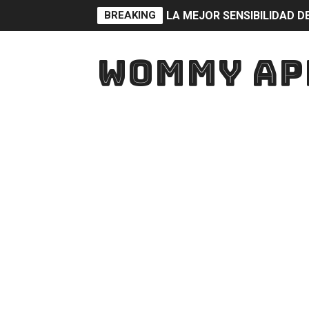
BREAKING
LA MEJOR SENSIBILIDAD D
DIAMANTES Free Fire 10
WOMMY AP
WOMYAPP: La mejor aplicaci
LA APLICACIÓN QUE TODO JU
DESCARGA YA WOMYAPP !! 
JUGAR SIN LAG WOMYAPP: M
CONVIERTE TU ANDROID E
TECLADO BONITO😍
DESCARGA ESTA APLICACI
TOP MEJORES APLICACIONES