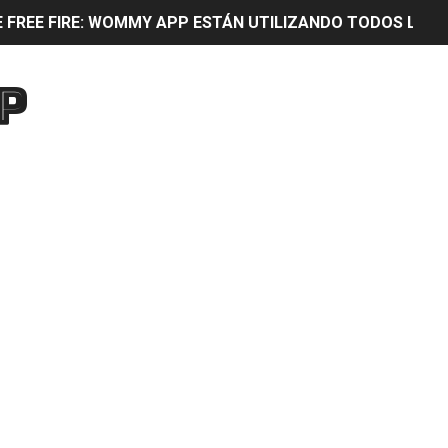
E FREE FIRE: WOMMY APP ESTÁN UTILIZANDO TODOS LOS 
0% CON WOMMY APP PARTICIPA Y OBTÉN MUCHOS DIAMANT
P
ón para quitar lag y mejorar rendimiento de cualquier ce
GADOR DEBE USAR: WOMMY APP Mejora el rendimiento al 20
SERÁS EL MEJOR JUGADOR DE FREE FIRE CON ESTA APLIC
ejora la velocidad de JUEGO en cualquier CELULAR y aum
N UN IPHONE
ÓN Y LOGRA TENER LOS MEJORES WIDGETS AL MEJOR EST
 PARA ESTUDIANTES Con Estas Aplicaciones se te hará mu