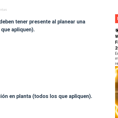
WIDGETS PARA DECORAR TU CELULAR CON LAS MEJORES F
antas
INAS Y DESCUBRE MUCHAS FUNCIONES QUE NECESITAS EN 
deben tener presente al planear una
 que apliquen).
PLICACIONES Y OBTEN LAS MEJORES APLICACIONES Y MAS

W
F
 APLICACIÓN PARA TENER MUCHO MÁS ESPACIO EN TU CELU
2
E
LIDAD CON WOMMY La mejor sensibilidad en Free Fire par
m
r
ión en planta (todos los que apliquen).