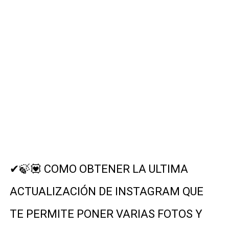
DESCARGAR LOS MEJORES WIDGETS PARA DECORAR TU
VISITA ESTAS ESTAS PAGINAS Y DESCUBRE MUCHAS F
DESCARGA ESTAS SUPER APLICACIONES Y OBTEN LAS 
DESCARGA ESTA INCREIBLE APLICACIÓN PARA TENER M
🎯 CREA TU PROPIA SENSIBILIDAD CON WOMMY La mejor 
✔🍃💟 COMO OBTENER LA ULTIMA
ACTUALIZACIÓN DE INSTAGRAM QUE
TE PERMITE PONER VARIAS FOTOS Y