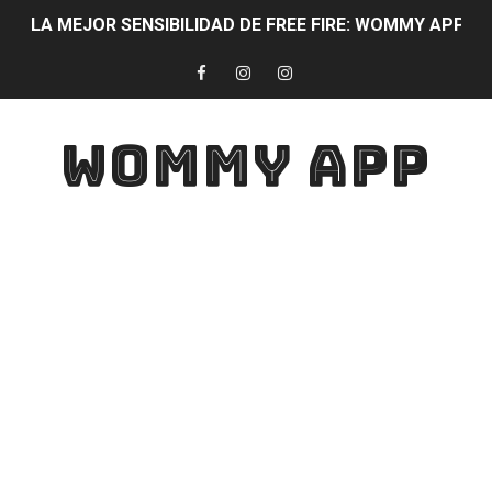
LA MEJOR SENSIBILIDAD DE FREE FIRE: WOMMY APP 
DIAMANTES Free Fire 100% CON WOMMY APP PARTIC
WOMYAPP: La mejor aplicación para quitar lag y mejora
WOMMY APP
LA APLICACIÓN QUE TODO JUGADOR DEBE USAR: WOMMY APP
DESCARGA YA WOMYAPP !! SERÁS EL MEJOR JUGADOR 
JUGAR SIN LAG WOMYAPP: Mejora la velocidad de JUEG
CONVIERTE TU ANDROID EN UN IPHONE
TECLADO BONITO😍
DESCARGA ESTA APLICACIÓN Y LOGRA TENER LOS ME
TOP MEJORES APLICACIONES PARA ESTUDIANTES Con Esta