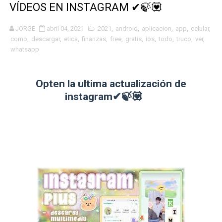
VÍDEOS EN INSTAGRAM ✔🍃💟
JORGE
abril 04, 2021
2021
,
android
,
aplicacion
,
app
,
celular
,
como
,
descargar
,
etica
,
finanzas
,
free
,
gratis
,
ios
,
todo
,
truco
,
ver
,
whatsapp
Opten la ultima actualización de
instagram✔🍃💟