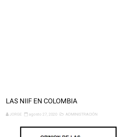
DESCARGAR LOS MEJORES WIDGETS PARA DECORAR TU
VISITA ESTAS ESTAS PAGINAS Y DESCUBRE MUCHAS F
DESCARGA ESTAS SUPER APLICACIONES Y OBTEN LAS 
DESCARGA ESTA INCREIBLE APLICACIÓN PARA TENER M
🎯 CREA TU PROPIA SENSIBILIDAD CON WOMMY La mejor 
LAS NIIF EN COLOMBIA
JORGE
agosto 27, 2020
ADMINISTRACIÓN