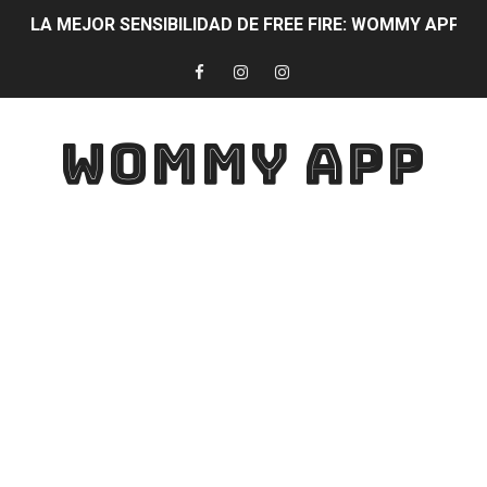
LA MEJOR SENSIBILIDAD DE FREE FIRE: WOMMY APP 
DIAMANTES Free Fire 100% CON WOMMY APP PARTIC
WOMYAPP: La mejor aplicación para quitar lag y mejora
WOMMY APP
LA APLICACIÓN QUE TODO JUGADOR DEBE USAR: WOMMY APP
DESCARGA YA WOMYAPP !! SERÁS EL MEJOR JUGADOR 
JUGAR SIN LAG WOMYAPP: Mejora la velocidad de JUEG
CONVIERTE TU ANDROID EN UN IPHONE
TECLADO BONITO😍
DESCARGA ESTA APLICACIÓN Y LOGRA TENER LOS ME
TOP MEJORES APLICACIONES PARA ESTUDIANTES Con Esta