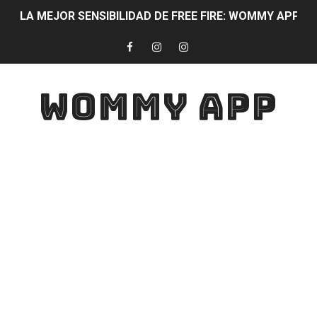
LA MEJOR SENSIBILIDAD DE FREE FIRE: WOMMY APP 
DIAMANTES Free Fire 100% CON WOMMY APP PARTIC
WOMYAPP: La mejor aplicación para quitar lag y mejora
WOMMY APP
LA APLICACIÓN QUE TODO JUGADOR DEBE USAR: WOMMY APP
DESCARGA YA WOMYAPP !! SERÁS EL MEJOR JUGADOR 
JUGAR SIN LAG WOMYAPP: Mejora la velocidad de JUEG
CONVIERTE TU ANDROID EN UN IPHONE
TECLADO BONITO😍
DESCARGA ESTA APLICACIÓN Y LOGRA TENER LOS ME
TOP MEJORES APLICACIONES PARA ESTUDIANTES Con Esta