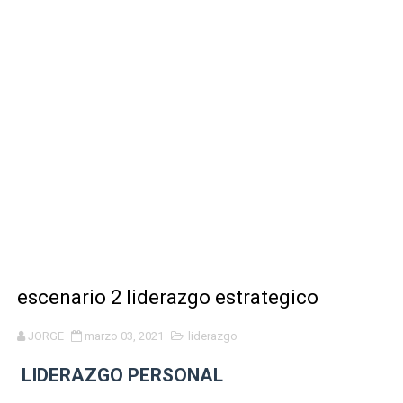
DESCARGAR LOS MEJORES WIDGETS PARA DECORAR TU
VISITA ESTAS ESTAS PAGINAS Y DESCUBRE MUCHAS F
DESCARGA ESTAS SUPER APLICACIONES Y OBTEN LAS 
DESCARGA ESTA INCREIBLE APLICACIÓN PARA TENER M
🎯 CREA TU PROPIA SENSIBILIDAD CON WOMMY La mejor 
escenario 2 liderazgo estrategico
JORGE
marzo 03, 2021
liderazgo
LIDERAZGO PERSONAL